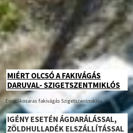
MIÉRT OLCSÓ A FAKIVÁGÁS
DARUVAL- SZIGETSZENTMIKLÓS
Emelőkosaras fakivágás Szigetszentmiklós
IGÉNY ESETÉN ÁGDARÁLÁSSAL,
ZÖLDHULLADÉK ELSZÁLLÍTÁSSAL