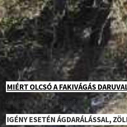
MIÉRT OLCSÓ A FAKIVÁGÁS DARUVA
Emelőkosaras fakivágás Pilisszentlászló
IGÉNY ESETÉN ÁGDARÁLÁSSAL, ZÖ