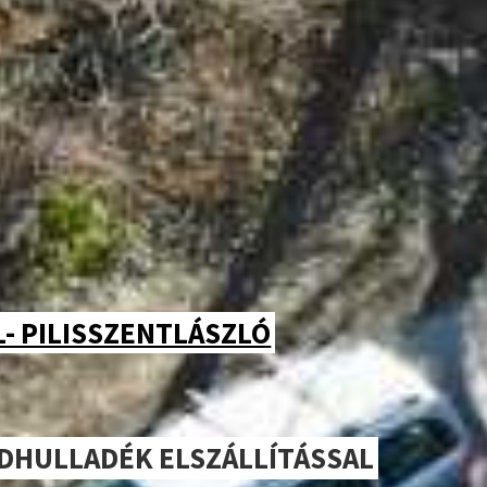
L- PILISSZENTLÁSZLÓ
LDHULLADÉK ELSZÁLLÍTÁSSAL