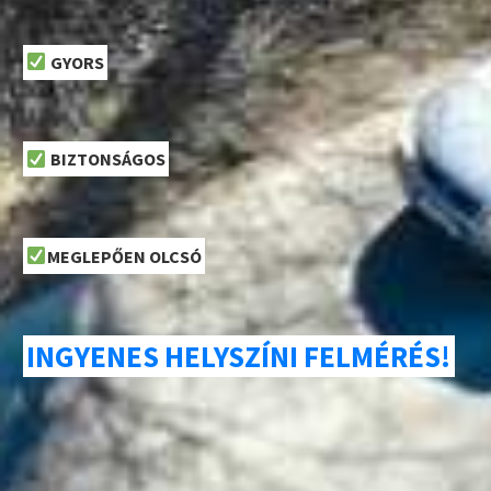
GYORS
BIZTONSÁGOS
MEGLEPŐEN OLCSÓ
INGYENES HELYSZÍNI FELMÉRÉS!