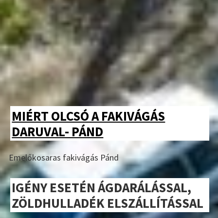
MIÉRT OLCSÓ A FAKIVÁGÁS
DARUVAL- PÁND
Emelőkosaras fakivágás Pánd
IGÉNY ESETÉN ÁGDARÁLÁSSAL,
ZÖLDHULLADÉK ELSZÁLLÍTÁSSAL