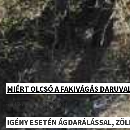
MIÉRT OLCSÓ A FAKIVÁGÁS DARUVAL
Emelőkosaras fakivágás Érd
IGÉNY ESETÉN ÁGDARÁLÁSSAL, ZÖ