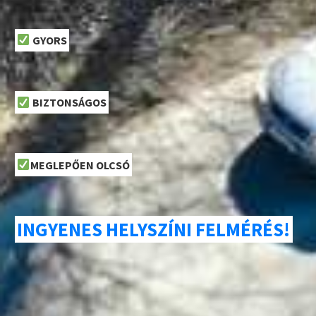
GYORS
BIZTONSÁGOS
MEGLEPŐEN OLCSÓ
INGYENES HELYSZÍNI FELMÉRÉS!