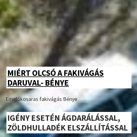
MIÉRT OLCSÓ A FAKIVÁGÁS
DARUVAL- BÉNYE
Emelőkosaras fakivágás Bénye
IGÉNY ESETÉN ÁGDARÁLÁSSAL,
ZÖLDHULLADÉK ELSZÁLLÍTÁSSAL