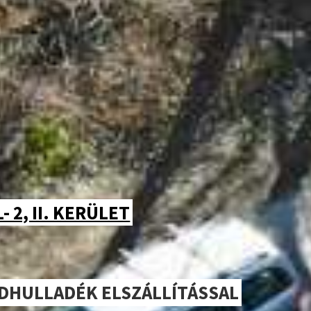
 2, II. KERÜLET
LDHULLADÉK ELSZÁLLÍTÁSSAL