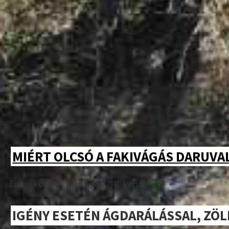
MIÉRT OLCSÓ A FAKIVÁGÁS DARUVAL-
Emelőkosaras fakivágás 2, II. kerület
IGÉNY ESETÉN ÁGDARÁLÁSSAL, ZÖ