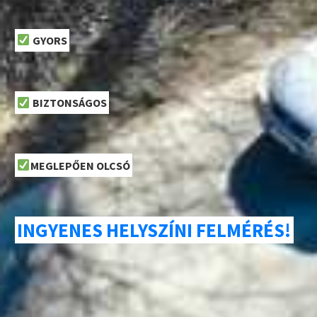
GYORS
BIZTONSÁGOS
MEGLEPŐEN OLCSÓ
INGYENES HELYSZÍNI FELMÉRÉS!