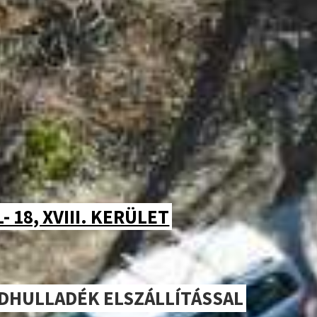
 18, XVIII. KERÜLET
LDHULLADÉK ELSZÁLLÍTÁSSAL