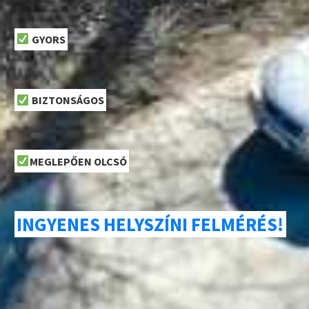
GYORS
BIZTONSÁGOS
MEGLEPŐEN OLCSÓ
INGYENES HELYSZÍNI FELMÉRÉS!