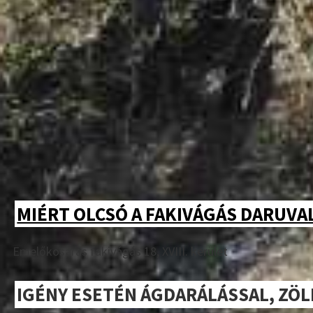
MIÉRT OLCSÓ A FAKIVÁGÁS DARUVAL-
Emelőkosaras fakivágás 18, XVIII. kerület
IGÉNY ESETÉN ÁGDARÁLÁSSAL, ZÖ