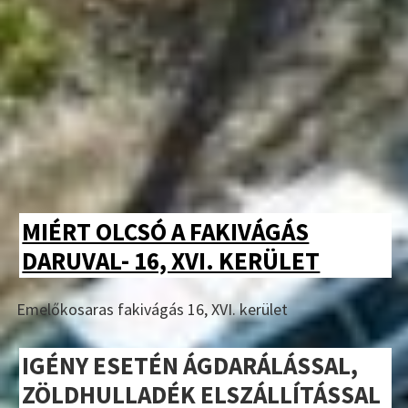
MIÉRT OLCSÓ A FAKIVÁGÁS
DARUVAL- 16, XVI. KERÜLET
Emelőkosaras fakivágás 16, XVI. kerület
IGÉNY ESETÉN ÁGDARÁLÁSSAL,
ZÖLDHULLADÉK ELSZÁLLÍTÁSSAL